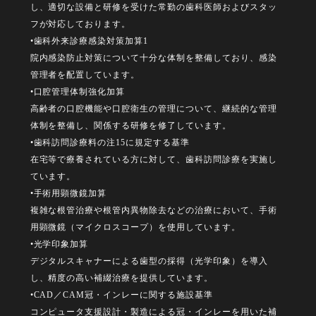
し、適切な設備と研修を受けた常勤の歯科医師およびスタッ
フが対応しております。
•歯科外来診療感染対策加算1
院内感染防止対策について十分な体制を整備しており、感染
管理者を配置しています。
•口腔管理体制強化加算
高齢者の口腔機能や口腔衛生の管理について、継続的な管理
体制を整備し、関係する研修を修了しています。
•歯科訪問診療料の注15に規定する基準
在宅等で療養されている方に対して、歯科訪問診療を実施し
ています。
•手術用顕微鏡加算
複雑な根管治療や根管内異物除去などの治療において、手術
用顕微鏡（マイクロスコープ）を使用しています。
•光学印象加算
デジタルスキャナーによる歯型の採得（光学印象）を導入
し、精度の高い補綴治療を提供しています。
•CAD／CAM冠・インレーに関する施設基準
コンピュータ支援設計・製造による冠・インレーを用いた補