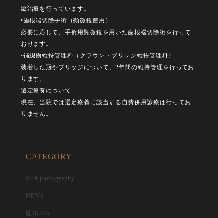
綴治療を行っています。
•歯根端切除手術（顕微鏡使用）
必要に応じて、手術用顕微鏡を用いた歯根端切除術を行って
おります。
•補綴物維持管理料（クラウン・ブリッジ維持管理料）
装着した冠やブリッジについて、2年間の維持管理を行ってお
ります。
選定療養について
現在、当院では選定療養に該当する自費併用診療は行ってお
りません。
CATEGORY
Bird photography
NEWS
匠BLOG